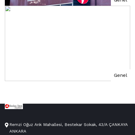
Remzi Oğuz Arık Mahallesi, Bestekar Sokak, 43/A ÇANKAYA
ANKARA